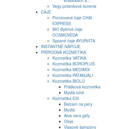
krabičkách a…
Vegy polievkové korenie
ČAJE
Porciované čaje CHAI
EXPRESS
BIO Bylinné čaje
COSMOVEDA
Sypané čaje AYURVITA
INSTANTNÉ NÁPOJE
PRÍRODNÁ KOZMETIKA
Kozmetika VATIKA
Kozmetika BOROPLUS
Kozmetika MEDIMIX
Kozmetika PATANJALI
Kozmetika BIOLÚ
Prášková kozmetika
Mydlá tuhé
Kozmetika ESI
Balzam na pery
Mydlá
Aloe vera gély
Oleje
Vlasové šampóny