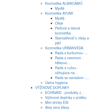
Kozmetika ALMACABIO
Mydlá
Kozmetika AYUMI
Mydlá
Oleje
Pleťová a telová
kozmetika
Starostlivosť o vlasy a
pleť
Kozmetika URBANVEDA
Rada s kurkumou -…
Rada s neemom -
hĺbkovo…
Rada s ružou -
oživujúca na…
Rada so santalom -…
Ústna hygiena
VÝŽIVOVÉ DOPLNKY
ECHINAID - produkty z…
Výživové doplnky v prášku
Mini drinky ESI
Aloe vera šťavy