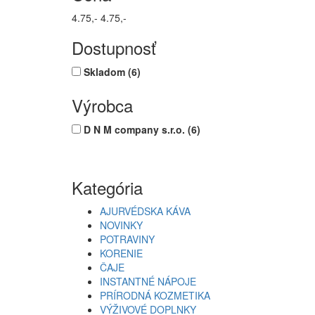
4.75,-
4.75,-
Dostupnosť
Skladom
(6)
Výrobca
D N M company s.r.o.
(6)
Kategória
AJURVÉDSKA KÁVA
NOVINKY
POTRAVINY
KORENIE
ČAJE
INSTANTNÉ NÁPOJE
PRÍRODNÁ KOZMETIKA
VÝŽIVOVÉ DOPLNKY