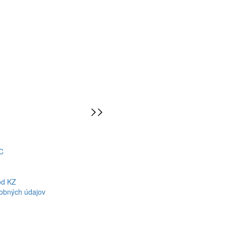
C
od KZ
obných údajov