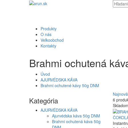
Produkty
O nás
Veľkoobchod
Kontakty
Brahmi ochutená ká
Úvod
AJURVÉDSKA KÁVA
Brahmi ochutené kávy 50g DNM
Najnovš
Kategória
6 produ
Sklado
AJURVÉDSKA KÁVA
Ajurvédska káva 50g DNM
ČOKOLÁ
Brahmi ochutená káva 50g
Instantn
DNM