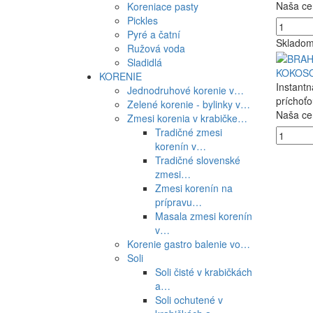
Naša ce
Koreniace pasty
Pickles
Pyré a čatní
Sklado
Ružová voda
Sladidlá
KOKOSO
KORENIE
Instantn
Jednodruhové korenie v…
príchoťo
Zelené korenie - bylinky v…
Naša ce
Zmesi korenia v krabičke…
Tradičné zmesi
korenín v…
Tradičné slovenské
zmesi…
Zmesi korenín na
prípravu…
Masala zmesi korenín
v…
Korenie gastro balenie vo…
Soli
Soli čisté v krabičkách
a…
Soli ochutené v