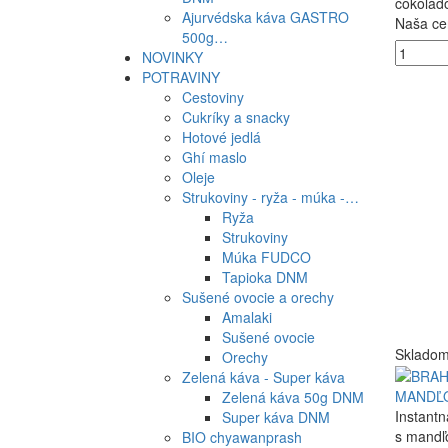
čokolád
Ajurvédska káva GASTRO
Naša ce
500g…
NOVINKY
POTRAVINY
Cestoviny
Cukríky a snacky
Hotové jedlá
Ghí maslo
Oleje
Strukoviny - ryža - múka -…
Ryža
Strukoviny
Múka FUDCO
Tapioka DNM
Sušené ovocie a orechy
Amalaki
Sušené ovocie
Sklado
Orechy
Zelená káva - Super káva
MANDĽO
Zelená káva 50g DNM
Instantn
Super káva DNM
s mandľ
BIO chyawanprash