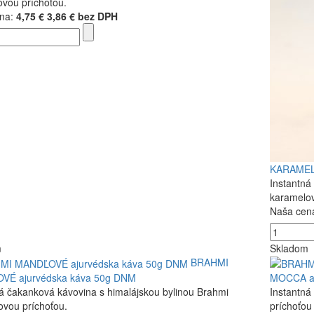
ovou príchoťou.
na:
4,75 €
3,86 € bez DPH
KARAMEL 
Instantná
karamelov
Naša cen
m
Skladom
BRAHMI
VÉ ajurvédska káva 50g DNM
MOCCA aj
á čakanková kávovina s himalájskou bylinou Brahmi
Instantná
ovou príchoťou.
príchoťou