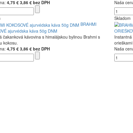
na:
4,75 €
3,86 € bez DPH
Naša cen
m
Skladom
BRAHMI
VÉ ajurvédska káva 50g DNM
ORIEŠKOV
á čakanková kávovina s himalájskou bylinou Brahmi s
Instantná
u kokosu.
orieškami
na:
4,75 €
3,86 € bez DPH
Naša cen