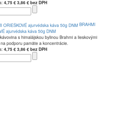
a:
4,75 €
3,86 € bez DPH
BRAHMI
É ajurvédska káva 50g DNM
 kávovina s himalájskou bylinou Brahmi a lieskovými
 na podporu pamäte a koncentrácie.
a:
4,75 €
3,86 € bez DPH