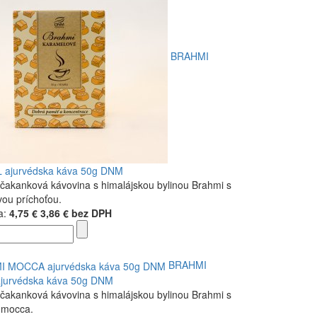
BRAHMI
ajurvédska káva 50g DNM
 čakanková kávovina s himalájskou bylinou Brahmi s
ou príchoťou.
a:
4,75 €
3,86 € bez DPH
BRAHMI
urvédska káva 50g DNM
 čakanková kávovina s himalájskou bylinou Brahmi s
 mocca.