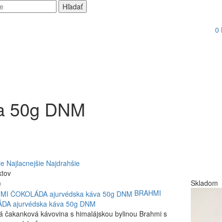
0
va 50g DNM
ie
Najlacnejšie
Najdrahšie
ktov
m
Skladom
BRAHMI
DA ajurvédska káva 50g DNM
á čakanková kávovina s himalájskou bylinou Brahmi s