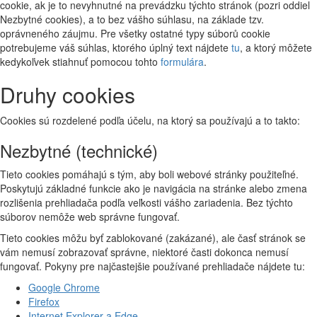
cookie, ak je to nevyhnutné na prevádzku týchto stránok (pozri oddiel
Nezbytné cookies), a to bez vášho súhlasu, na základe tzv.
oprávneného záujmu. Pre všetky ostatné typy súborů cookie
potrebujeme váš súhlas, ktorého úplný text nájdete
tu
, a ktorý môžete
kedykoľvek stiahnuť pomocou tohto
formulára
.
Druhy cookies
Cookies sú rozdelené podľa účelu, na ktorý sa používajú a to takto:
Nezbytné (technické)
Tieto cookies pomáhajú s tým, aby boli webové stránky použiteľné.
Poskytujú základné funkcie ako je navigácia na stránke alebo zmena
rozlišenia prehliadača podľa veľkosti vášho zariadenia. Bez týchto
súborov nemôže web správne fungovať.
Tieto cookies môžu byť zablokované (zakázané), ale časť stránok se
vám nemusí zobrazovať správne, niektoré časti dokonca nemusí
fungovať. Pokyny pre najčastejšie používané prehliadače nájdete tu:
Google Chrome
Firefox
Internet Explorer a Edge