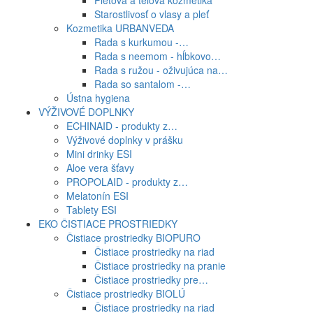
Pleťová a telová kozmetika
Starostlivosť o vlasy a pleť
Kozmetika URBANVEDA
Rada s kurkumou -…
Rada s neemom - hĺbkovo…
Rada s ružou - oživujúca na…
Rada so santalom -…
Ústna hygiena
VÝŽIVOVÉ DOPLNKY
ECHINAID - produkty z…
Výživové doplnky v prášku
Mini drinky ESI
Aloe vera šťavy
PROPOLAID - produkty z…
Melatonín ESI
Tablety ESI
EKO ČISTIACE PROSTRIEDKY
Čistiace prostriedky BIOPURO
Čistiace prostriedky na riad
Čistiace prostriedky na pranie
Čistiace prostriedky pre…
Čistiace prostriedky BIOLÚ
Čistiace prostriedky na riad