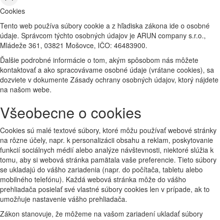
Cookies
Tento web používa súbory cookie a z hľadiska zákona ide o osobné
údaje. Správcom týchto osobných údajov je ARUN company s.r.o.,
Mládeže 361, 03821 Mošovce, IČO: 46483900.
Ďalšie podrobné informácie o tom, akým spôsobom nás môžete
kontaktovať a ako spracovávame osobné údaje (vrátane cookies), sa
dozviete v dokumente Zásady ochrany osobných údajov, ktorý nájdete
na našom webe.
Všeobecne o cookies
Cookies sú malé textové súbory, ktoré môžu používať webové stránky
na rôzne účely, napr. k personalizácii obsahu a reklam, poskytovanie
funkcií sociálnych médií alebo analýze návštevnosti, niektoré slúžia k
tomu, aby si webová stránka pamätala vaše preferencie. Tieto súbory
se ukladajú do vášho zariadenia (napr. do počítača, tabletu alebo
mobilného telefónu). Každá webová stránka môže do vášho
prehliadača posielať své vlastné súbory cookies len v prípade, ak to
umožňuje nastavenie vášho prehliadača.
Zákon stanovuje, že môžeme na vašom zariadení ukladať súbory