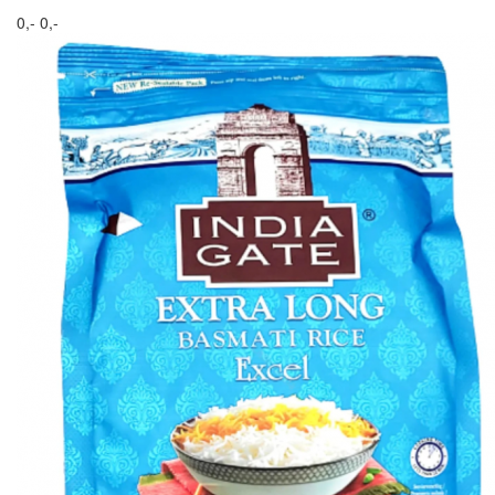
0,-
0,-