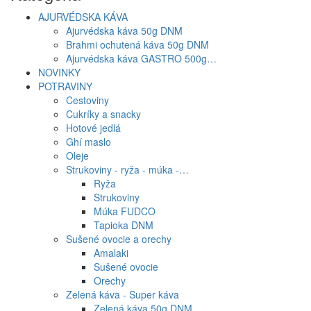
AJURVÉDSKA KÁVA
Ajurvédska káva 50g DNM
Brahmi ochutená káva 50g DNM
Ajurvédska káva GASTRO 500g…
NOVINKY
POTRAVINY
Cestoviny
Cukríky a snacky
Hotové jedlá
Ghí maslo
Oleje
Strukoviny - ryža - múka -…
Ryža
Strukoviny
Múka FUDCO
Tapioka DNM
Sušené ovocie a orechy
Amalaki
Sušené ovocie
Orechy
Zelená káva - Super káva
Zelená káva 50g DNM