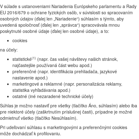
V súlade s ustanoveniami Nariadenia Európskeho parlamentu a Rady
EU 2016/679 o ochrane fyzických osôb, v súvislosti so spracovaním
osobných údajov (ďalej len „Nariadenie“) súhlasím s týmto, aby
uvedená spoločnosť (ďalej len „správca“) spracovávala mnou
poskytnuté osobné údaje (ďalej len osobné údaje), a to:
cookies
na účely:
(1)
statistické
(napr. čas vašej návštevy našich stránok,
najčastejšie používaná část webu apod.)
preferenčné (napr. identifikácia prehliadača, jazykové
nastavenie apod.)
marketingové a reklamné (napr. personalizácia reklamy,
statistika vyhľadávania apod.)
ostatné (iné nezaradené technické účely)
Súhlas je možno nastaviť pre všetky (tlačítko Áno, súhlasím) alebo iba
pre niektoré účely (zaškrtnutím príslušnej časti), prípadne je možné
odmietnuť všetko (tlačítko Nesúhlasím).
Pri udeľovaní súhlasu s marketingovými a preferenčnými cookies
môže dochádzať k profilovaniu.