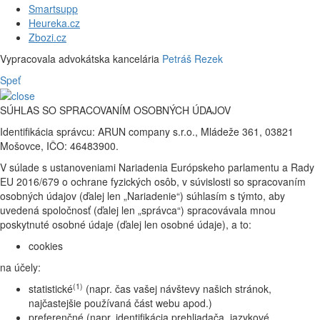
Smartsupp
Heureka.cz
Zbozi.cz
Vypracovala advokátska kancelária
Petráš Rezek
Speť
SÚHLAS SO SPRACOVANÍM OSOBNÝCH ÚDAJOV
Identifikácia správcu: ARUN company s.r.o., Mládeže 361, 03821
Mošovce, IČO: 46483900.
V súlade s ustanoveniami Nariadenia Európskeho parlamentu a Rady
EU 2016/679 o ochrane fyzických osôb, v súvislosti so spracovaním
osobných údajov (ďalej len „Nariadenie“) súhlasím s týmto, aby
uvedená spoločnosť (ďalej len „správca“) spracovávala mnou
poskytnuté osobné údaje (ďalej len osobné údaje), a to:
cookies
na účely:
(1)
statistické
(napr. čas vašej návštevy našich stránok,
najčastejšie používaná část webu apod.)
preferenčné (napr. identifikácia prehliadača, jazykové