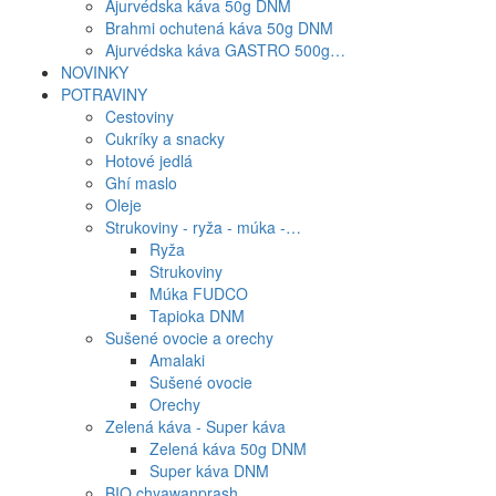
Ajurvédska káva 50g DNM
Brahmi ochutená káva 50g DNM
Ajurvédska káva GASTRO 500g…
NOVINKY
POTRAVINY
Cestoviny
Cukríky a snacky
Hotové jedlá
Ghí maslo
Oleje
Strukoviny - ryža - múka -…
Ryža
Strukoviny
Múka FUDCO
Tapioka DNM
Sušené ovocie a orechy
Amalaki
Sušené ovocie
Orechy
Zelená káva - Super káva
Zelená káva 50g DNM
Super káva DNM
BIO chyawanprash