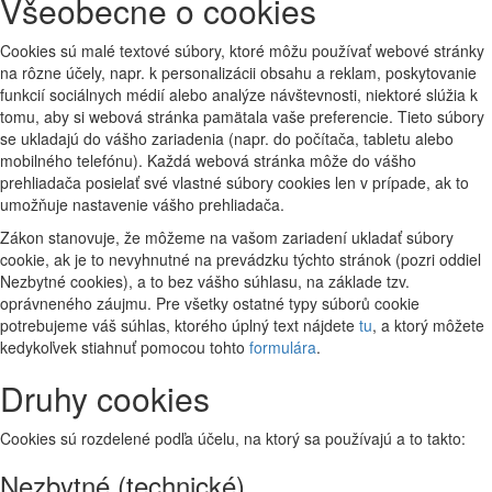
Všeobecne o cookies
Cookies sú malé textové súbory, ktoré môžu používať webové stránky
na rôzne účely, napr. k personalizácii obsahu a reklam, poskytovanie
funkcií sociálnych médií alebo analýze návštevnosti, niektoré slúžia k
tomu, aby si webová stránka pamätala vaše preferencie. Tieto súbory
se ukladajú do vášho zariadenia (napr. do počítača, tabletu alebo
mobilného telefónu). Každá webová stránka môže do vášho
prehliadača posielať své vlastné súbory cookies len v prípade, ak to
umožňuje nastavenie vášho prehliadača.
Zákon stanovuje, že môžeme na vašom zariadení ukladať súbory
cookie, ak je to nevyhnutné na prevádzku týchto stránok (pozri oddiel
Nezbytné cookies), a to bez vášho súhlasu, na základe tzv.
oprávneného záujmu. Pre všetky ostatné typy súborů cookie
potrebujeme váš súhlas, ktorého úplný text nájdete
tu
, a ktorý môžete
kedykoľvek stiahnuť pomocou tohto
formulára
.
Druhy cookies
Cookies sú rozdelené podľa účelu, na ktorý sa používajú a to takto:
Nezbytné (technické)