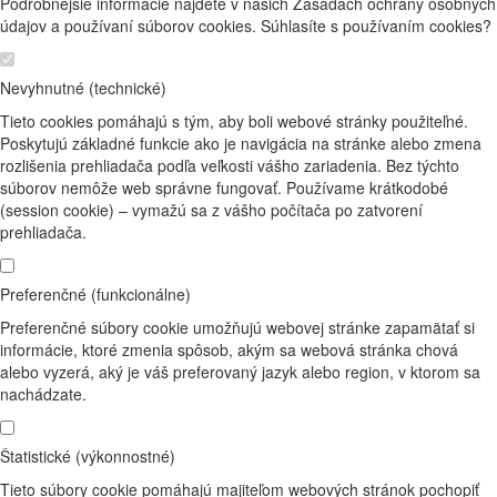
Podrobnejšie informácie nájdete v našich Zásadách ochrany osobných
údajov a používaní súborov cookies. Súhlasíte s používaním cookies?
Nevyhnutné (technické)
Tieto cookies pomáhajú s tým, aby boli webové stránky použiteľné.
Poskytujú základné funkcie ako je navigácia na stránke alebo zmena
rozlišenia prehliadača podľa veľkosti vášho zariadenia. Bez týchto
súborov nemôže web správne fungovať. Používame krátkodobé
(session cookie) – vymažú sa z vášho počítača po zatvorení
prehliadača.
Preferenčné (funkcionálne)
Preferenčné súbory cookie umožňujú webovej stránke zapamätať si
informácie, ktoré zmenia spôsob, akým sa webová stránka chová
alebo vyzerá, aký je váš preferovaný jazyk alebo region, v ktorom sa
nachádzate.
Štatistické (výkonnostné)
Tieto súbory cookie pomáhajú majiteľom webových stránok pochopiť