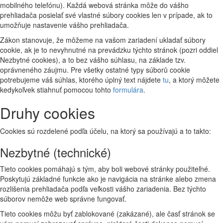
mobilného telefónu). Každá webová stránka môže do vášho
prehliadača posielať své vlastné súbory cookies len v prípade, ak to
umožňuje nastavenie vášho prehliadača.
Zákon stanovuje, že môžeme na vašom zariadení ukladať súbory
cookie, ak je to nevyhnutné na prevádzku týchto stránok (pozri oddiel
Nezbytné cookies), a to bez vášho súhlasu, na základe tzv.
oprávneného záujmu. Pre všetky ostatné typy súborů cookie
potrebujeme váš súhlas, ktorého úplný text nájdete
tu
, a ktorý môžete
kedykoľvek stiahnuť pomocou tohto
formulára
.
Druhy cookies
Cookies sú rozdelené podľa účelu, na ktorý sa používajú a to takto:
Nezbytné (technické)
Tieto cookies pomáhajú s tým, aby boli webové stránky použiteľné.
Poskytujú základné funkcie ako je navigácia na stránke alebo zmena
rozlišenia prehliadača podľa veľkosti vášho zariadenia. Bez týchto
súborov nemôže web správne fungovať.
Tieto cookies môžu byť zablokované (zakázané), ale časť stránok se