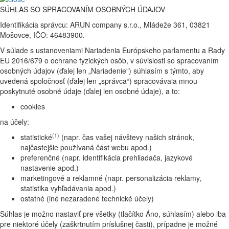
SÚHLAS SO SPRACOVANÍM OSOBNÝCH ÚDAJOV
Identifikácia správcu: ARUN company s.r.o., Mládeže 361, 03821
Mošovce, IČO: 46483900.
V súlade s ustanoveniami Nariadenia Európskeho parlamentu a Rady
EU 2016/679 o ochrane fyzických osôb, v súvislosti so spracovaním
osobných údajov (ďalej len „Nariadenie“) súhlasím s týmto, aby
uvedená spoločnosť (ďalej len „správca“) spracovávala mnou
poskytnuté osobné údaje (ďalej len osobné údaje), a to:
cookies
na účely:
(1)
statistické
(napr. čas vašej návštevy našich stránok,
najčastejšie používaná část webu apod.)
preferenčné (napr. identifikácia prehliadača, jazykové
nastavenie apod.)
marketingové a reklamné (napr. personalizácia reklamy,
statistika vyhľadávania apod.)
ostatné (iné nezaradené technické účely)
Súhlas je možno nastaviť pre všetky (tlačítko Áno, súhlasím) alebo iba
pre niektoré účely (zaškrtnutím príslušnej časti), prípadne je možné