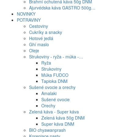
Brahmi ochutená káva 50g DNM
Ajurvédska káva GASTRO 500g…
NOVINKY
POTRAVINY
Cestoviny
Cukríky a snacky
Hotové jedlá
Ghí maslo
Oleje
Strukoviny - ryža - múka -…
Ryža
Strukoviny
Múka FUDCO
Tapioka DNM
Sušené ovocie a orechy
Amalaki
Sušené ovocie
Orechy
Zelená káva - Super káva
Zelená káva 50g DNM
Super káva DNM
BIO chyawanprash
Koreniace pasty