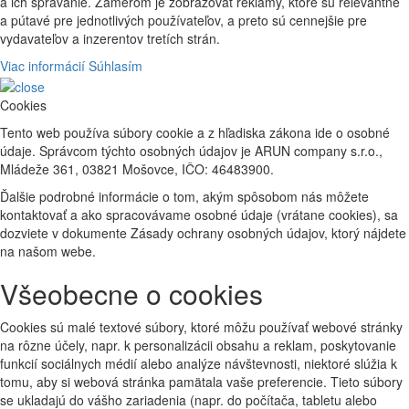
a ich správanie. Zámerom je zobrazovať reklamy, ktoré sú relevantné
a pútavé pre jednotlivých používateľov, a preto sú cennejšie pre
vydavateľov a inzerentov tretích strán.
Viac informácií
Súhlasím
Cookies
Tento web používa súbory cookie a z hľadiska zákona ide o osobné
údaje. Správcom týchto osobných údajov je ARUN company s.r.o.,
Mládeže 361, 03821 Mošovce, IČO: 46483900.
Ďalšie podrobné informácie o tom, akým spôsobom nás môžete
kontaktovať a ako spracovávame osobné údaje (vrátane cookies), sa
dozviete v dokumente Zásady ochrany osobných údajov, ktorý nájdete
na našom webe.
Všeobecne o cookies
Cookies sú malé textové súbory, ktoré môžu používať webové stránky
na rôzne účely, napr. k personalizácii obsahu a reklam, poskytovanie
funkcií sociálnych médií alebo analýze návštevnosti, niektoré slúžia k
tomu, aby si webová stránka pamätala vaše preferencie. Tieto súbory
se ukladajú do vášho zariadenia (napr. do počítača, tabletu alebo