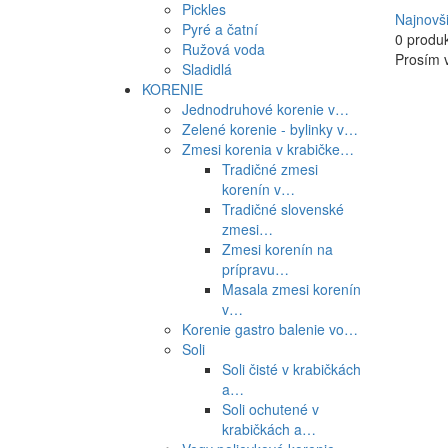
Pickles
Najnovš
Pyré a čatní
0 produ
Ružová voda
Prosím v
Sladidlá
KORENIE
Jednodruhové korenie v…
Zelené korenie - bylinky v…
Zmesi korenia v krabičke…
Tradičné zmesi
korenín v…
Tradičné slovenské
zmesi…
Zmesi korenín na
prípravu…
Masala zmesi korenín
v…
Korenie gastro balenie vo…
Soli
Soli čisté v krabičkách
a…
Soli ochutené v
krabičkách a…