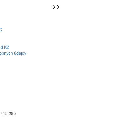
C
od KZ
obných údajov
8 415 285