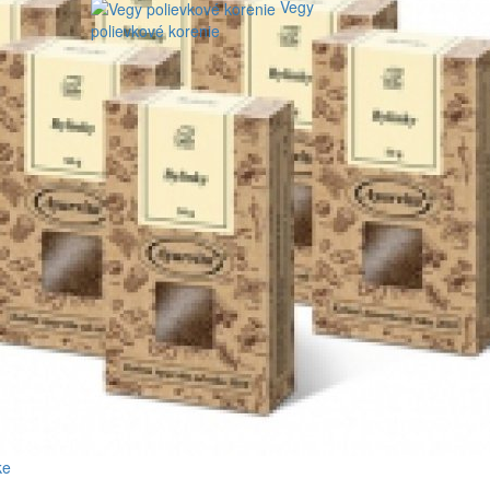
Vegy
polievkové korenie
ke