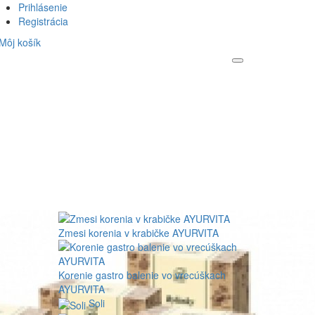
Prihlásenie
Registrácia
Môj košík
Zmesi korenia v krabičke AYURVITA
Korenie gastro balenie vo vrecúškach
AYURVITA
Soli