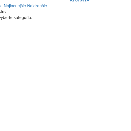
ie
Najlacnejšie
Najdrahšie
ktov
yberte kategóriu.