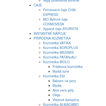
Vegy polievkové korenie
ČAJE
Porciované čaje CHAI
EXPRESS
BIO Bylinné čaje
COSMOVEDA
Sypané čaje AYURVITA
INSTANTNÉ NÁPOJE
PRÍRODNÁ KOZMETIKA
Kozmetika VATIKA
Kozmetika BOROPLUS
Kozmetika MEDIMIX
Kozmetika PATANJALI
Kozmetika BIOLÚ
Prášková kozmetika
Mydlá tuhé
Kozmetika ESI
Balzam na pery
Mydlá
Aloe vera gély
Oleje
Vlasové šampóny
Kozmetika ALMACABIO