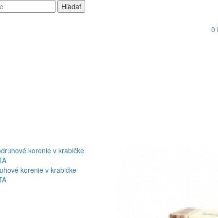
0
uhové korenie v krabičke
TA