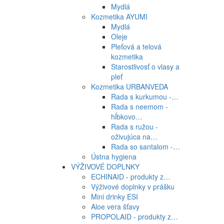
Mydlá
Kozmetika AYUMI
Mydlá
Oleje
Pleťová a telová
kozmetika
Starostlivosť o vlasy a
pleť
Kozmetika URBANVEDA
Rada s kurkumou -…
Rada s neemom -
hĺbkovo…
Rada s ružou -
oživujúca na…
Rada so santalom -…
Ústna hygiena
VÝŽIVOVÉ DOPLNKY
ECHINAID - produkty z…
Výživové doplnky v prášku
Mini drinky ESI
Aloe vera šťavy
PROPOLAID - produkty z…