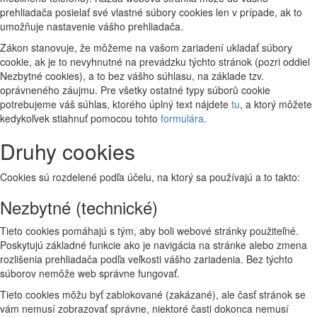
prehliadača posielať své vlastné súbory cookies len v prípade, ak to
umožňuje nastavenie vášho prehliadača.
Zákon stanovuje, že môžeme na vašom zariadení ukladať súbory
cookie, ak je to nevyhnutné na prevádzku týchto stránok (pozri oddiel
Nezbytné cookies), a to bez vášho súhlasu, na základe tzv.
oprávneného záujmu. Pre všetky ostatné typy súborů cookie
potrebujeme váš súhlas, ktorého úplný text nájdete
tu
, a ktorý môžete
kedykoľvek stiahnuť pomocou tohto
formulára
.
Druhy cookies
Cookies sú rozdelené podľa účelu, na ktorý sa používajú a to takto:
Nezbytné (technické)
Tieto cookies pomáhajú s tým, aby boli webové stránky použiteľné.
Poskytujú základné funkcie ako je navigácia na stránke alebo zmena
rozlišenia prehliadača podľa veľkosti vášho zariadenia. Bez týchto
súborov nemôže web správne fungovať.
Tieto cookies môžu byť zablokované (zakázané), ale časť stránok se
vám nemusí zobrazovať správne, niektoré časti dokonca nemusí