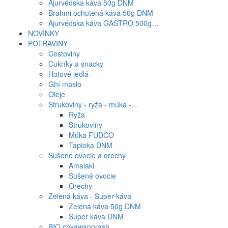
Ajurvédska káva 50g DNM
Brahmi ochutená káva 50g DNM
Ajurvédska káva GASTRO 500g…
NOVINKY
POTRAVINY
Cestoviny
Cukríky a snacky
Hotové jedlá
Ghí maslo
Oleje
Strukoviny - ryža - múka -…
Ryža
Strukoviny
Múka FUDCO
Tapioka DNM
Sušené ovocie a orechy
Amalaki
Sušené ovocie
Orechy
Zelená káva - Super káva
Zelená káva 50g DNM
Super káva DNM
BIO chyawanprash