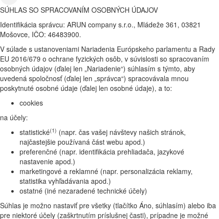
SÚHLAS SO SPRACOVANÍM OSOBNÝCH ÚDAJOV
Identifikácia správcu: ARUN company s.r.o., Mládeže 361, 03821
Mošovce, IČO: 46483900.
V súlade s ustanoveniami Nariadenia Európskeho parlamentu a Rady
EU 2016/679 o ochrane fyzických osôb, v súvislosti so spracovaním
osobných údajov (ďalej len „Nariadenie“) súhlasím s týmto, aby
uvedená spoločnosť (ďalej len „správca“) spracovávala mnou
poskytnuté osobné údaje (ďalej len osobné údaje), a to:
cookies
na účely:
(1)
statistické
(napr. čas vašej návštevy našich stránok,
najčastejšie používaná část webu apod.)
preferenčné (napr. identifikácia prehliadača, jazykové
nastavenie apod.)
marketingové a reklamné (napr. personalizácia reklamy,
statistika vyhľadávania apod.)
ostatné (iné nezaradené technické účely)
Súhlas je možno nastaviť pre všetky (tlačítko Áno, súhlasím) alebo iba
pre niektoré účely (zaškrtnutím príslušnej časti), prípadne je možné