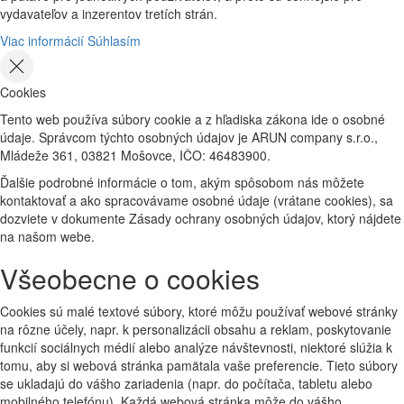
vydavateľov a inzerentov tretích strán.
Viac informácií
Súhlasím
Cookies
Tento web používa súbory cookie a z hľadiska zákona ide o osobné
údaje. Správcom týchto osobných údajov je ARUN company s.r.o.,
Mládeže 361, 03821 Mošovce, IČO: 46483900.
Ďalšie podrobné informácie o tom, akým spôsobom nás môžete
kontaktovať a ako spracovávame osobné údaje (vrátane cookies), sa
dozviete v dokumente Zásady ochrany osobných údajov, ktorý nájdete
na našom webe.
Všeobecne o cookies
Cookies sú malé textové súbory, ktoré môžu používať webové stránky
na rôzne účely, napr. k personalizácii obsahu a reklam, poskytovanie
funkcií sociálnych médií alebo analýze návštevnosti, niektoré slúžia k
tomu, aby si webová stránka pamätala vaše preferencie. Tieto súbory
se ukladajú do vášho zariadenia (napr. do počítača, tabletu alebo
mobilného telefónu). Každá webová stránka môže do vášho