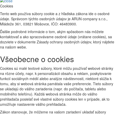
Cookies
Tento web používa súbory cookie a z hľadiska zákona ide o osobné
údaje. Správcom týchto osobných údajov je ARUN company s.r.o.,
Mládeže 361, 03821 Mošovce, IČO: 46483900.
Ďalšie podrobné informácie o tom, akým spôsobom nás môžete
kontaktovať a ako spracovávame osobné údaje (vrátane cookies), sa
dozviete v dokumente Zásady ochrany osobných údajov, ktorý nájdete
na našom webe.
Všeobecne o cookies
Cookies sú malé textové súbory, ktoré môžu používať webové stránky
na rôzne účely, napr. k personalizácii obsahu a reklam, poskytovanie
funkcií sociálnych médií alebo analýze návštevnosti, niektoré slúžia k
tomu, aby si webová stránka pamätala vaše preferencie. Tieto súbory
se ukladajú do vášho zariadenia (napr. do počítača, tabletu alebo
mobilného telefónu). Každá webová stránka môže do vášho
prehliadača posielať své vlastné súbory cookies len v prípade, ak to
umožňuje nastavenie vášho prehliadača.
Zákon stanovuje, že môžeme na vašom zariadení ukladať súbory