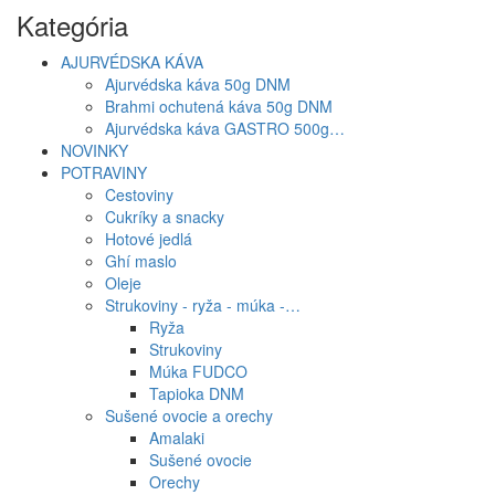
Kategória
AJURVÉDSKA KÁVA
Ajurvédska káva 50g DNM
Brahmi ochutená káva 50g DNM
Ajurvédska káva GASTRO 500g…
NOVINKY
POTRAVINY
Cestoviny
Cukríky a snacky
Hotové jedlá
Ghí maslo
Oleje
Strukoviny - ryža - múka -…
Ryža
Strukoviny
Múka FUDCO
Tapioka DNM
Sušené ovocie a orechy
Amalaki
Sušené ovocie
Orechy