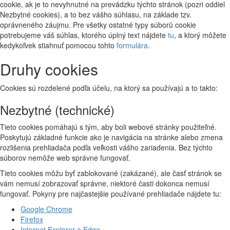
cookie, ak je to nevyhnutné na prevádzku týchto stránok (pozri oddiel
Nezbytné cookies), a to bez vášho súhlasu, na základe tzv.
oprávneného záujmu. Pre všetky ostatné typy súborů cookie
potrebujeme váš súhlas, ktorého úplný text nájdete
tu
, a ktorý môžete
kedykoľvek stiahnuť pomocou tohto
formulára
.
Druhy cookies
Cookies sú rozdelené podľa účelu, na ktorý sa používajú a to takto:
Nezbytné (technické)
Tieto cookies pomáhajú s tým, aby boli webové stránky použiteľné.
Poskytujú základné funkcie ako je navigácia na stránke alebo zmena
rozlišenia prehliadača podľa veľkosti vášho zariadenia. Bez týchto
súborov nemôže web správne fungovať.
Tieto cookies môžu byť zablokované (zakázané), ale časť stránok se
vám nemusí zobrazovať správne, niektoré časti dokonca nemusí
fungovať. Pokyny pre najčastejšie používané prehliadače nájdete tu:
Google Chrome
Firefox
Internet Explorer a Edge