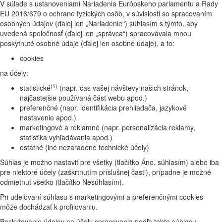
V súlade s ustanoveniami Nariadenia Európskeho parlamentu a Rady
EU 2016/679 o ochrane fyzických osôb, v súvislosti so spracovaním
osobných údajov (ďalej len „Nariadenie“) súhlasím s týmto, aby
uvedená spoločnosť (ďalej len „správca“) spracovávala mnou
poskytnuté osobné údaje (ďalej len osobné údaje), a to:
cookies
na účely:
(1)
statistické
(napr. čas vašej návštevy našich stránok,
najčastejšie používaná část webu apod.)
preferenčné (napr. identifikácia prehliadača, jazykové
nastavenie apod.)
marketingové a reklamné (napr. personalizácia reklamy,
statistika vyhľadávania apod.)
ostatné (iné nezaradené technické účely)
Súhlas je možno nastaviť pre všetky (tlačítko Áno, súhlasím) alebo iba
pre niektoré účely (zaškrtnutím príslušnej časti), prípadne je možné
odmietnuť všetko (tlačítko Nesúhlasím).
Pri udeľovaní súhlasu s marketingovými a preferenčnými cookies
môže dochádzať k profilovaniu.
Poskytovanie údajov na účely spracovania podľa tohto súhlasu