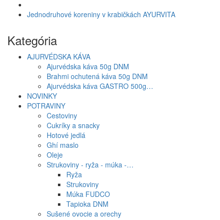
Jednodruhové koreniny v krabičkách AYURVITA
Kategória
AJURVÉDSKA KÁVA
Ajurvédska káva 50g DNM
Brahmi ochutená káva 50g DNM
Ajurvédska káva GASTRO 500g…
NOVINKY
POTRAVINY
Cestoviny
Cukríky a snacky
Hotové jedlá
Ghí maslo
Oleje
Strukoviny - ryža - múka -…
Ryža
Strukoviny
Múka FUDCO
Tapioka DNM
Sušené ovocie a orechy