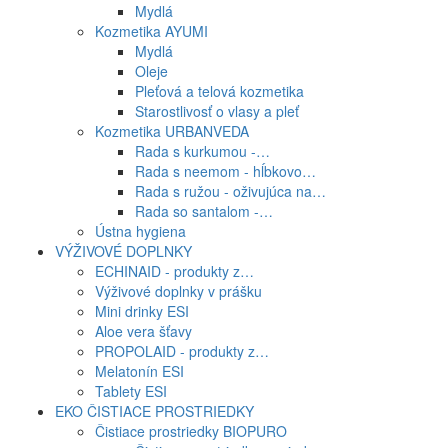
Mydlá
Kozmetika AYUMI
Mydlá
Oleje
Pleťová a telová kozmetika
Starostlivosť o vlasy a pleť
Kozmetika URBANVEDA
Rada s kurkumou -…
Rada s neemom - hĺbkovo…
Rada s ružou - oživujúca na…
Rada so santalom -…
Ústna hygiena
VÝŽIVOVÉ DOPLNKY
ECHINAID - produkty z…
Výživové doplnky v prášku
Mini drinky ESI
Aloe vera šťavy
PROPOLAID - produkty z…
Melatonín ESI
Tablety ESI
EKO ČISTIACE PROSTRIEDKY
Čistiace prostriedky BIOPURO