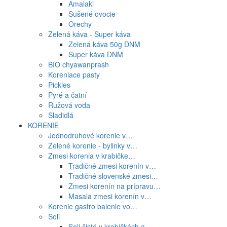
Amalaki
Sušené ovocie
Orechy
Zelená káva - Super káva
Zelená káva 50g DNM
Super káva DNM
BIO chyawanprash
Koreniace pasty
Pickles
Pyré a čatní
Ružová voda
Sladidlá
KORENIE
Jednodruhové korenie v…
Zelené korenie - bylinky v…
Zmesi korenia v krabičke…
Tradičné zmesi korenín v…
Tradičné slovenské zmesi…
Zmesi korenín na prípravu…
Masala zmesi korenín v…
Korenie gastro balenie vo…
Soli
Soli čisté v krabičkách a…