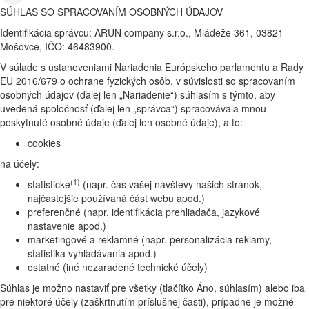
SÚHLAS SO SPRACOVANÍM OSOBNÝCH ÚDAJOV
Identifikácia správcu: ARUN company s.r.o., Mládeže 361, 03821
Mošovce, IČO: 46483900.
V súlade s ustanoveniami Nariadenia Európskeho parlamentu a Rady
EU 2016/679 o ochrane fyzických osôb, v súvislosti so spracovaním
osobných údajov (ďalej len „Nariadenie“) súhlasím s týmto, aby
uvedená spoločnosť (ďalej len „správca“) spracovávala mnou
poskytnuté osobné údaje (ďalej len osobné údaje), a to:
cookies
na účely:
(1)
statistické
(napr. čas vašej návštevy našich stránok,
najčastejšie používaná část webu apod.)
preferenčné (napr. identifikácia prehliadača, jazykové
nastavenie apod.)
marketingové a reklamné (napr. personalizácia reklamy,
statistika vyhľadávania apod.)
ostatné (iné nezaradené technické účely)
Súhlas je možno nastaviť pre všetky (tlačítko Áno, súhlasím) alebo iba
pre niektoré účely (zaškrtnutím príslušnej časti), prípadne je možné