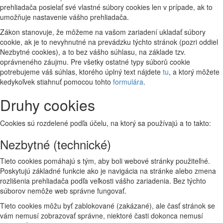
prehliadača posielať své vlastné súbory cookies len v prípade, ak to
umožňuje nastavenie vášho prehliadača.
Zákon stanovuje, že môžeme na vašom zariadení ukladať súbory
cookie, ak je to nevyhnutné na prevádzku týchto stránok (pozri oddiel
Nezbytné cookies), a to bez vášho súhlasu, na základe tzv.
oprávneného záujmu. Pre všetky ostatné typy súborů cookie
potrebujeme váš súhlas, ktorého úplný text nájdete
tu
, a ktorý môžete
kedykoľvek stiahnuť pomocou tohto
formulára
.
Druhy cookies
Cookies sú rozdelené podľa účelu, na ktorý sa používajú a to takto:
Nezbytné (technické)
Tieto cookies pomáhajú s tým, aby boli webové stránky použiteľné.
Poskytujú základné funkcie ako je navigácia na stránke alebo zmena
rozlišenia prehliadača podľa veľkosti vášho zariadenia. Bez týchto
súborov nemôže web správne fungovať.
Tieto cookies môžu byť zablokované (zakázané), ale časť stránok se
vám nemusí zobrazovať správne, niektoré časti dokonca nemusí